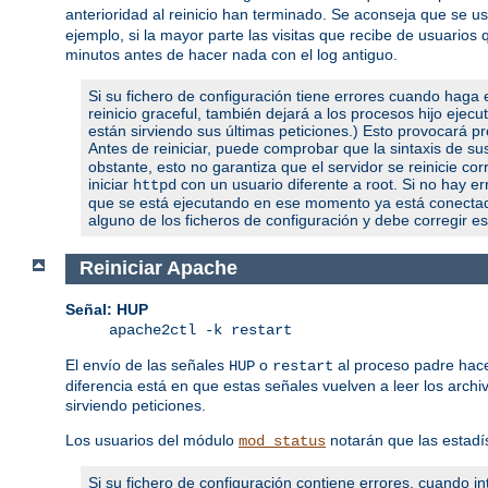
anterioridad al reinicio han terminado. Se aconseja que se 
ejemplo, si la mayor parte las visitas que recibe de usuari
minutos antes de hacer nada con el log antiguo.
Si su fichero de configuración tiene errores cuando haga e
reinicio graceful, también dejará a los procesos hijo ejec
están sirviendo sus últimas peticiones.) Esto provocará pro
Antes de reiniciar, puede comprobar que la sintaxis de s
obstante, esto no garantiza que el servidor se reinicie c
iniciar
con un usuario diferente a root. Si no hay err
httpd
que se está ejecutando en ese momento ya está conectado 
alguno de los ficheros de configuración y debe corregir es
Reiniciar Apache
Señal: HUP
apache2ctl -k restart
El envío de las señales
o
al proceso padre hace
HUP
restart
diferencia está en que estas señales vuelven a leer los archi
sirviendo peticiones.
Los usuarios del módulo
notarán que las estadí
mod_status
Si su fichero de configuración contiene errores, cuando int