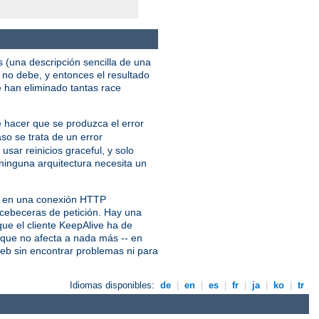
s (una descripción sencilla de una
no debe, y entonces el resultado
e han eliminado tantas race
e hacer que se produzca el error
aso se trata de un error
usar reinicios graceful, y solo
ninguna arquitectura necesita un
es en una conexión HTTP
s cebeceras de petición. Hay una
ue el cliente KeepAlive ha de
e que no afecta a nada más -- en
web sin encontrar problemas ni para
Idiomas disponibles:
de
|
en
|
es
|
fr
|
ja
|
ko
|
tr