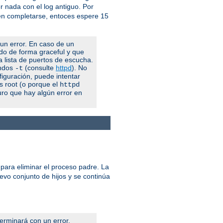
 nada con el log antiguo. Por
 en completarse, entoces espere 15
 un error. En caso de un
ndo de forma graceful y que
la lista de puertos de escucha.
andos
(consulte
httpd
). No
-t
figuración, puede intentar
es root (o porque el
httpd
uro que hay algún error en
 para eliminar el proceso padre. La
uevo conjunto de hijos y se continúa
terminará con un error.