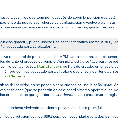
ndique
a sus hijos que terminen después de servir la petición que est
 padre lee de nuevo sus ficheros de configuración y vuelve a abrir sus 
 de una nueva
generación
con la nueva configuración, que empeciezan a
einicios graceful, puede usarse una señal alternativa (como
). 
WINCH
señal adecuada para su plataforma.
ctiva de control de procesos de los MPM, así como para que el númer
dos durante el proceso de reinicio. Aún más, está diseñado para respeta
o hijo de la directiva
no ha sido creado, entonces crea 
StartServers
 el número de hijos adecuado para el trabajo que el servidor tenga en
a
.
StartServers
ticas del servidor
no
se ponen a cero cuando se usa la señal
. A
USR1
evas peticiones (que se pondrán en cola por el sistema operativo, de 
hacer esto, tiene que guardar el
scoreboard
usado para llevar el regist
están todavía sirviendo peticiones previas al reinicio graceful.
un log de rotación usando
sepa con seguridad que todos los hijos
USR1