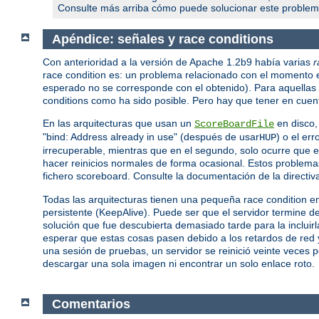
Consulte más arriba cómo puede solucionar este problem
Apéndice: señales y race conditions
Con anterioridad a la versión de Apache 1.2b9 había varias
r
race condition es: un problema relacionado con el momento 
esperado no se corresponde con el obtenido). Para aquellas a
conditions como ha sido posible. Pero hay que tener en cuent
En las arquitecturas que usan un
en disco,
ScoreBoardFile
"bind: Address already in use" (después de usar
) o el er
HUP
irrecuperable, mientras que en el segundo, solo ocurre que el 
hacer reinicios normales de forma ocasional. Estos problema
fichero scoreboard. Consulte la documentación de la directi
Todas las arquitecturas tienen una pequeña race condition e
persistente (KeepAlive). Puede ser que el servidor termine de
solución que fue descubierta demasiado tarde para la incluir
esperar que estas cosas pasen debido a los retardos de red y
una sesión de pruebas, un servidor se reinició veinte veces 
descargar una sola imagen ni encontrar un solo enlace roto.
Comentarios