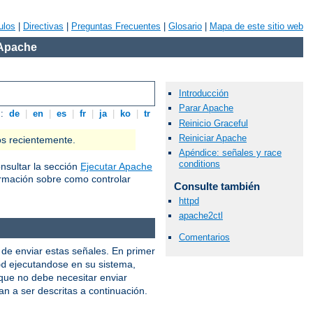
ulos
|
Directivas
|
Preguntas Frecuentes
|
Glosario
|
Mapa de este sitio web
 Apache
Introducción
Parar Apache
s:
de
|
en
|
es
|
fr
|
ja
|
ko
|
tr
Reinicio Graceful
Reiniciar Apache
os recientemente.
Apéndice: señales y race
conditions
nsultar la sección
Ejecutar Apache
rmación sobre como controlar
Consulte también
httpd
apache2ctl
Comentarios
de enviar estas señales. En primer
ejecutandose en su sistema,
pd
 que no debe necesitar enviar
an a ser descritas a continuación.