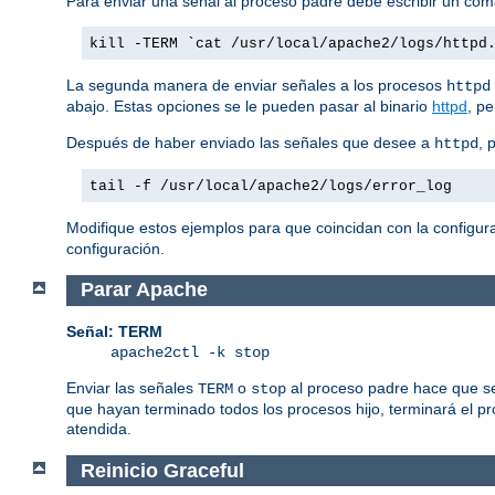
Para enviar una señal al proceso padre debe escribir un co
kill -TERM `cat /usr/local/apache2/logs/httpd
La segunda manera de enviar señales a los procesos
httpd
abajo. Estas opciones se le pueden pasar al binario
httpd
, p
Después de haber enviado las señales que desee a
, 
httpd
tail -f /usr/local/apache2/logs/error_log
Modifique estos ejemplos para que coincidan con la configura
configuración.
Parar Apache
Señal: TERM
apache2ctl -k stop
Enviar las señales
o
al proceso padre hace que se
TERM
stop
que hayan terminado todos los procesos hijo, terminará el p
atendida.
Reinicio Graceful