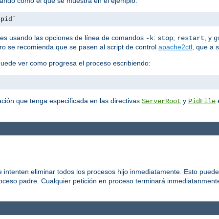
mando como el que se muestra en el ejemplo:
.pid`
es usando las opciones de línea de comandos
:
,
, y
-k
stop
restart
g
ero se recomienda que se pasen al script de control
apache2ctl
, que a 
puede ver como progresa el proceso escribiendo:
ción que tenga especificada en las directivas
y
e
ServerRoot
PidFile
 intenten eliminar todos los procesos hijo inmediatamente. Esto puede
roceso padre. Cualquier petición en proceso terminará inmediatanmente,