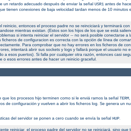
use un retardo adecuado después de enviar la señal
antes de hacer
USR1
os que tienen conexiones de baja velocidad tardan menos de 10 minutos
l reinicio, entonces el proceso padre no se reinciciará y terminará con
utandose mientras existan. (Estos son los hijos de los que se está salie
blemas si intenta reiniciar el servidor -- no será posible conectarse a 
us ficheros de configuracion es correcta con la opción de línea de com
orrectamente. Para comprobar que no hay errores en los ficheros de con
ores, intentará abrir sus sockets y logs y fallará porque el usuario no 
a esos puertos). Si falla por cualquier otra razón, entonces casi seg
e o esos errores antes de hacer un reinicio graceful.
 que los procesos hijo terminen como si le enviá ramos la señal
,
TERM
vos de configuración y vuelven a abrir los ficheros log. Se genera un n
sticas del servidor se ponen a cero cuando se envía la señal
.
HUP
ente reiniciar, el proceso padre del servidor no se reiniciará, sino que 