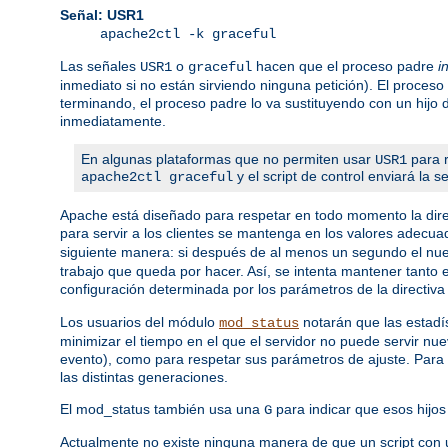
Señal: USR1
apache2ctl -k graceful
Las señales
o
hacen que el proceso padre
i
USR1
graceful
inmediato si no están sirviendo ninguna petición). El proceso
terminando, el proceso padre lo va sustituyendo con un hijo
inmediatamente.
En algunas plataformas que no permiten usar
para r
USR1
y el script de control enviará la 
apache2ctl graceful
Apache está diseñado para respetar en todo momento la dire
para servir a los clientes se mantenga en los valores adecua
siguiente manera: si después de al menos un segundo el nuev
trabajo que queda por hacer. Así, se intenta mantener tanto
configuración determinada por los parámetros de la directiv
Los usuarios del módulo
notarán que las estadís
mod_status
minimizar el tiempo en el que el servidor no puede servir nu
evento), como para respetar sus parámetros de ajuste. Para 
las distintas generaciones.
El mod_status también usa una
para indicar que esos hijos 
G
Actualmente no existe ninguna manera de que un script con 