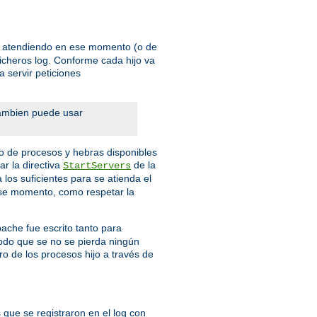
én atendiendo en ese momento (o de
ficheros log. Conforme cada hijo va
 servir peticiones
Tambien puede usar
o de procesos y hebras disponibles
r la directiva
de la
StartServers
los suficientes para se atienda el
 ese momento, como respetar la
pache fue escrito tanto para
modo que se no se pierda ningún
ro de los procesos hijo a través de
 que se registraron en el log con