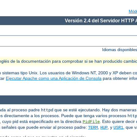
Mód
Versión 2.4 del Servidor HTTP
Idiomas disponible
n inglés de la documentación para comprobar si se han producido cambi
en sistemas tipo Unix. Los usuarios de Windows NT, 2000 y XP deben co
tar
Ejecutar Apache como una Aplicación de Consola
para obtener info
iada al proceso padre
que se esté ejecutando. Hay dos maneras 
httpd
s directamente a los procesos. Puede que tenga varios procesos
htt
cuyo pid está especificado en la directiva
. Esto quiere decir
PidFile
s señales que puede enviar al proceso padre:
,
, y
, que v
TERM
HUP
USR1