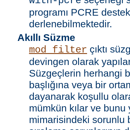
with-pcre
programı PCRE destekl
derlenebilmektedir.
Akıllı Süzme
çıktı süzg
mod_filter
devingen olarak yapılan
Süzgeçlerin herhangi bi
başlığına veya bir ort
dayanarak koşullu olara
mümkün kılar ve bunu 
mimarisindeki sorunlu b