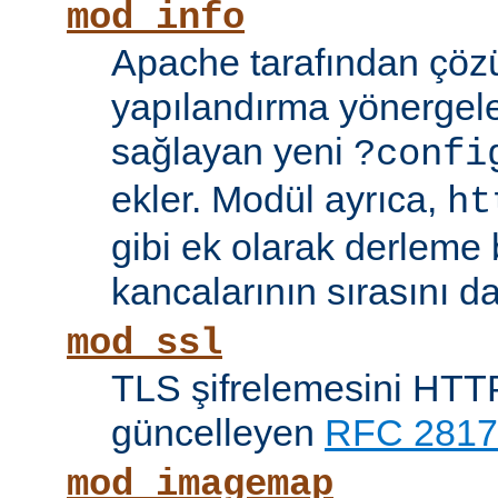
mod_info
Apache tarafından çöz
yapılandırma yönergele
sağlayan yeni
?confi
ekler. Modül ayrıca,
ht
gibi ek olarak derleme b
kancalarının sırasını da
mod_ssl
TLS şifrelemesini HTTP
güncelleyen
RFC 2817
mod_imagemap