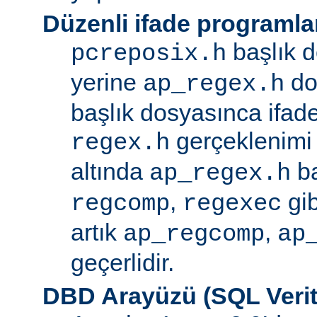
Düzenli ifade programla
başlık d
pcreposix.h
yerine
dos
ap_regex.h
başlık dosyasınca ifa
gerçeklenimi
regex.h
altında
ba
ap_regex.h
,
gib
regcomp
regexec
artık
,
ap_regcomp
ap
geçerlidir.
DBD Arayüzü (SQL Verit