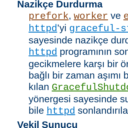
Nazikçe Durdurma
,
ve
prefork
worker
’yi
httpd
graceful-s
sayesinde nazikçe durd
programının son
httpd
gecikmelere karşı bir ö
bağlı bir zaman aşımı
kılan
GracefulShutd
yönergesi sayesinde s
bile
sonlandırıla
httpd
Vekil Sunucu