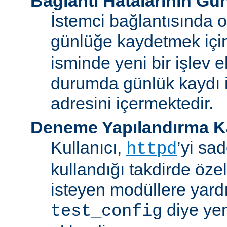
Bağlantı Hatalarının Gü
İstemci bağlantısında o
günlüğe kaydetmek iç
isminde yeni bir işlev e
durumda günlük kaydı i
adresini içermektedir.
Deneme Yapılandırma K
Kullanıcı,
’yi sa
httpd
kullandığı takdirde özel
isteyen modüllere yard
diye yen
test_config