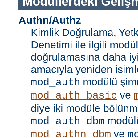
Modüllerdeki Geliş
Authn/Authz
Kimlik Doğrulama, Yetk
Denetimi ile ilgili modül
doğrulamasına daha iy
amacıyla yeniden isimle
modülü şim
mod_auth
ve
mod_auth_basic
diye iki modüle bölünmü
modülü
mod_auth_dbm
ve
mod_authn_dbm
m