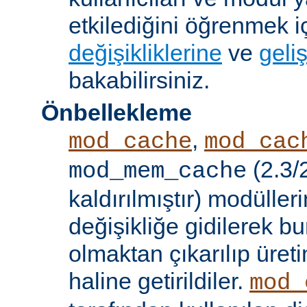
etkilediğini öğrenmek i
değişikliklerine
ve
geliş
bakabilirsiniz.
Önbellekleme
,
mod_cache
mod_cac
(2.3/
mod_mem_cache
kaldırılmıştır) modülle
değişikliğe gidilerek b
olmaktan çıkarılıp üret
haline getirildiler.
mod_