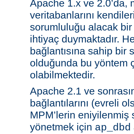
Apache 1.x ve 2.0’da, 
veritabanlarını kendiler
sorumluluğu alacak bir
ihtiyaç duymaktadır. He
bağlantısına sahip bir
olduğunda bu yöntem ç
olabilmektedir.
Apache 2.1 ve sonrasın
bağlantılarını (evreli o
MPM’lerin eniyilenmiş st
yönetmek için
ap_dbd