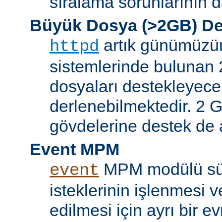
sıralama sorunlarının d
Büyük Dosya (>2GB) De
artık günümüzün 
httpd
sistemlerinde bulunan 
dosyaları destekleyece
derlenebilmektedir. 2 GB
gövdelerine destek de a
Event MPM
MPM modülü sür
event
isteklerinin işlenmesi v
edilmesi için ayrı bir ev