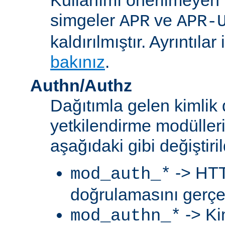
simgeler
ve
APR
APR-
kaldırılmıştır. Ayrıntılar 
bakınız
.
Authn/Authz
Dağıtımla gelen kimlik
yetkilendirme modülleri
aşağıdaki gibi değiştiril
-> HTT
mod_auth_*
doğrulamasını gerçek
-> Ki
mod_authn_*