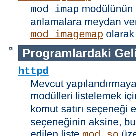
modülünün i
mod_imap
anlamalara meydan ve
olarak 
mod_imagemap
Programlardaki Gel
httpd
Mevcut yapılandırmaya
modülleri listelemek iç
komut satırı seçeneği 
seçeneğinin aksine, bu
edilen liste
üze
mod_so