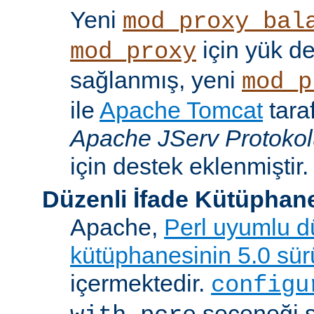
Yeni
mod_proxy_bal
için yük d
mod_proxy
sağlanmış, yeni
mod_p
ile
Apache Tomcat
tara
Apache JServ Protoko
için destek eklenmiştir.
Düzenli İfade Kütüphan
Apache,
Perl uyumlu dü
kütüphanesinin 5.0 sü
içermektedir.
configu
seçeneği 