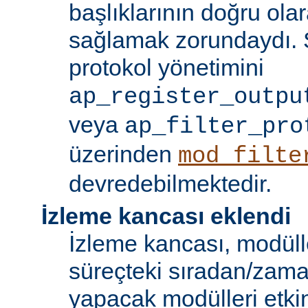
başlıklarının doğru olar
sağlamak zorundaydı. S
protokol yönetimini
ap_register_outpu
veya
ap_filter_pro
üzerinden
mod_filte
devredebilmektedir.
İzleme kancası eklendi
İzleme kancası, modüll
süreçteki sıradan/zama
yapacak modülleri etkinl