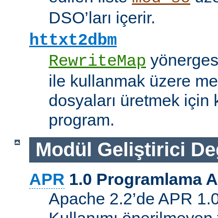
DSO’ları içerir.
httxt2dbm
yönerge
RewriteMap
ile kullanmak üzere me
dosyaları üretmek için k
program.
Modül Geliştirici Değ
APR
1.0 Programlama A
Apache 2.2’de APR 1.0 A
Kullanımı önerilmeyen 