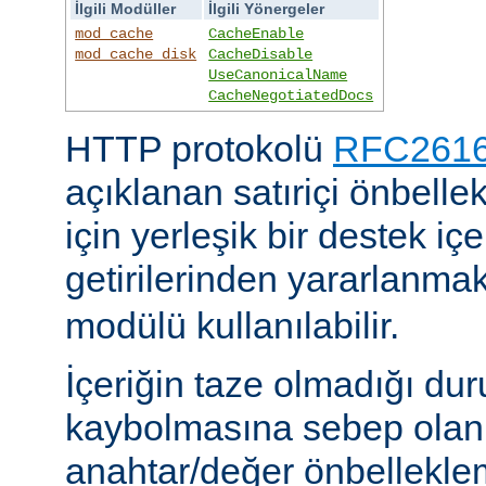
İlgili Modüller
İlgili Yönergeler
mod_cache
CacheEnable
mod_cache_disk
CacheDisable
UseCanonicalName
CacheNegotiatedDocs
HTTP protokolü
RFC2616'
açıklanan satıriçi önbel
için yerleşik bir destek iç
getirilerinden yararlanmak
modülü kullanılabilir.
İçeriğin taze olmadığı du
kaybolmasına sebep olan 
anahtar/değer önbelleklem