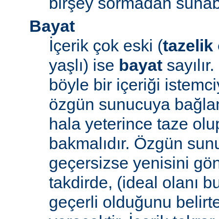
birşey sormadan sunabi
Bayat
İçerik çok eski (
tazelik
yaşlı) ise
bayat
sayılır
böyle bir içeriği iste
özgün sunucuya bağlanı
hala yeterince taze ol
bakmalıdır. Özgün sunu
geçersizse yenisini gön
takdirde, (ideal olanı b
geçerli olduğunu belirte