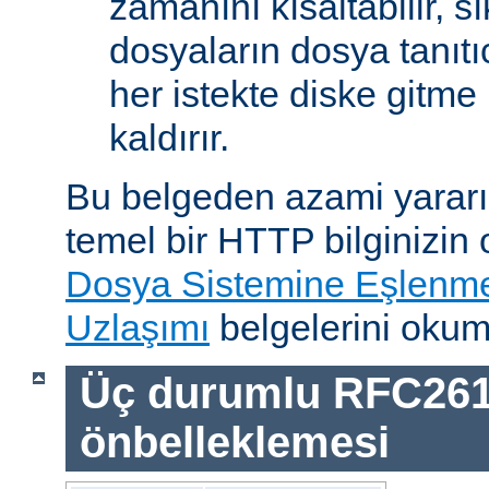
zamanını kısaltabilir, sı
dosyaların dosya tanıtıc
her istekte diske gitme 
kaldırır.
Bu belgeden azami yararı
temel bir HTTP bilginizin
Dosya Sistemine Eşlenm
Uzlaşımı
belgelerini okum
Üç durumlu RFC26
önbelleklemesi