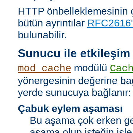
HTTP önbelleklemesinin çal
bütün ayrıntılar
RFC2616'
bulunabilir.
Sunucu ile etkileşim
modülü
mod_cache
Cac
yönergesinin değerine bağl
yerde sunucuya bağlanır:
Çabuk eylem aşaması
Bu aşama çok erken ge
aşama olup isteğin işl