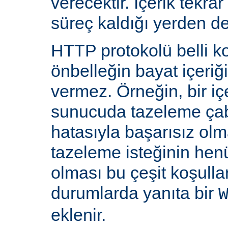
verecektir. İçerik tekra
süreç kaldığı yerden d
HTTP protokolü belli ko
önbelleğin bayat içeriğ
vermez. Örneğin, bir iç
sunucuda tazeleme çab
hatasıyla başarısız olm
tazeleme isteğinin he
olması bu çeşit koşulla
durumlarda yanıta bir
eklenir.