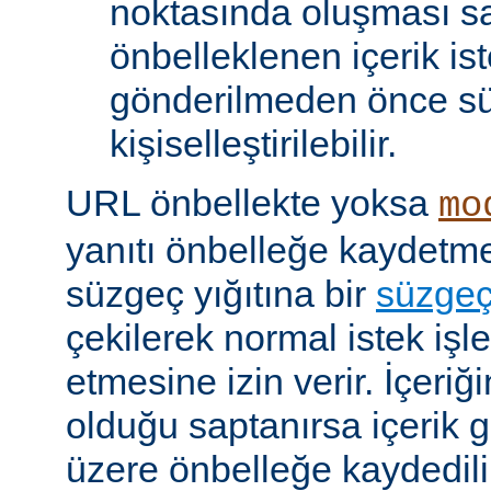
noktasında oluşması sa
önbelleklenen içerik is
gönderilmeden önce s
kişiselleştirilebilir.
URL önbellekte yoksa
mo
yanıtı önbelleğe kaydet
süzgeç yığıtına bir
süzge
çekilerek normal istek iş
etmesine izin verir. İçeriğ
olduğu saptanırsa içerik
üzere önbelleğe kaydedilir