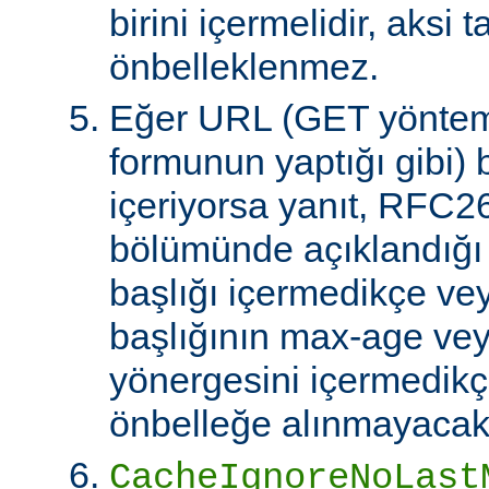
birini içermelidir, aksi 
önbelleklenmez.
Eğer URL (GET yöntem
formunun yaptığı gibi) 
içeriyorsa yanıt, RFC2
bölümünde açıklandığı g
başlığı içermedikçe ve
başlığının max-age ve
yönergesini içermedikçe
önbelleğe alınmayacakt
CacheIgnoreNoLast