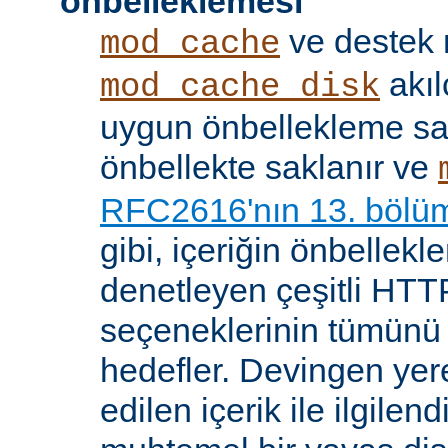
önbelleklemesi
ve destek
mod_cache
akıl
mod_cache_disk
uygun önbellekleme sağl
önbellekte saklanır ve
RFC2616'nın 13. bölü
gibi, içeriğin önbelleklen
denetleyen çeşitli HTTP
seçeneklerinin tümünü
hedefler. Devingen yere
edilen içerik ile ilgile