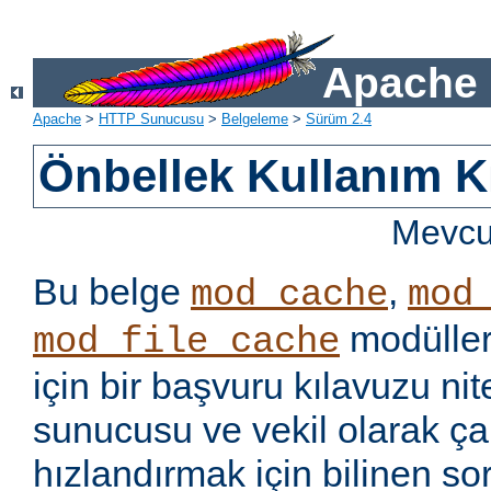
Apache 
Apache
>
HTTP Sunucusu
>
Belgeleme
>
Sürüm 2.4
Önbellek Kullanım K
Mevcut
Bu belge
,
mod_cache
mod
modüller
mod_file_cache
için bir başvuru kılavuzu ni
sunucusu ve vekil olarak ça
hızlandırmak için bilinen so