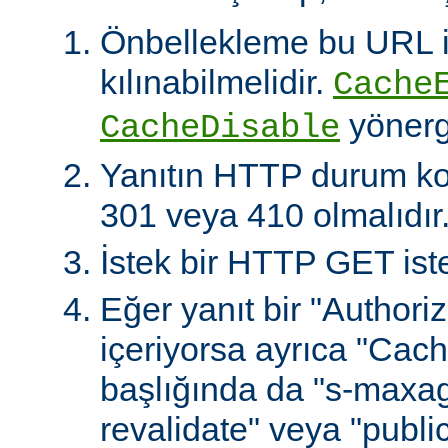
Önbellekleme bu URL il
kılınabilmelidir.
Cache
yönerg
CacheDisable
Yanıtın HTTP durum ko
301 veya 410 olmalıdır
İstek bir HTTP GET iste
Eğer yanıt bir "Authoriz
içeriyorsa ayrıca "Cach
başlığında da "s-maxag
revalidate" veya "publi