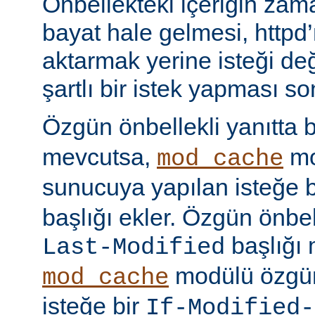
Önbellekteki içeriğin za
bayat hale gelmesi, httpd’
aktarmak yerine isteği değ
şartlı bir istek yapması s
Özgün önbellekli yanıtta 
mevcutsa,
mo
mod_cache
sunucuya yapılan isteğe 
başlığı ekler. Özgün önbell
başlığı 
Last-Modified
modülü özgün
mod_cache
isteğe bir
If-Modified-