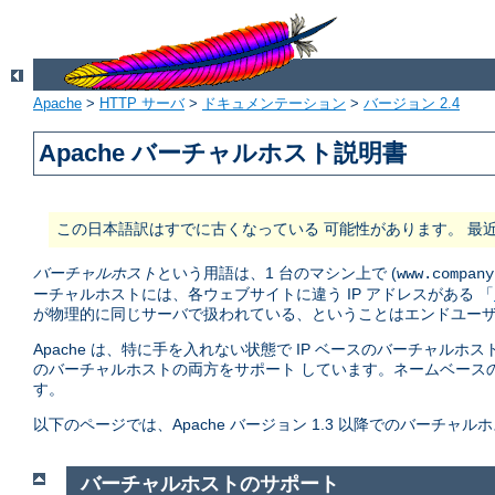
Apache
>
HTTP サーバ
>
ドキュメンテーション
>
バージョン 2.4
Apache バーチャルホスト説明書
この日本語訳はすでに古くなっている 可能性があります。 最
バーチャルホスト
という用語は、1 台のマシン上で (
www.company
ーチャルホストには、各ウェブサイトに違う IP アドレスがある 「
が物理的に同じサーバで扱われている、ということはエンドユーザ
Apache は、特に手を入れない状態で IP ベースのバーチャルホス
のバーチャルホストの両方をサポート しています。ネームベース
す。
以下のページでは、Apache バージョン 1.3 以降でのバーチ
バーチャルホストのサポート