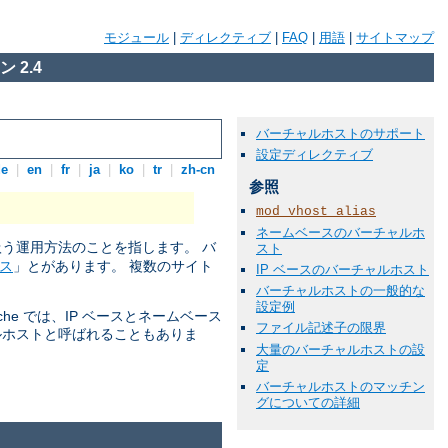
モジュール
|
ディレクティブ
|
FAQ
|
用語
|
サイトマップ
 2.4
バーチャルホストのサポート
設定ディレクティブ
de
|
en
|
fr
|
ja
|
ko
|
tr
|
zh-cn
参照
mod_vhost_alias
ネームベースのバーチャルホ
扱う運用方法のことを指します。 バ
スト
ス
」とがあります。 複数のサイト
IP ベースのバーチャルホスト
バーチャルホストの一般的な
設定例
he では、IP ベースとネームベース
ファイル記述子の限界
ルホストと呼ばれることもありま
大量のバーチャルホストの設
定
バーチャルホストのマッチン
グについての詳細