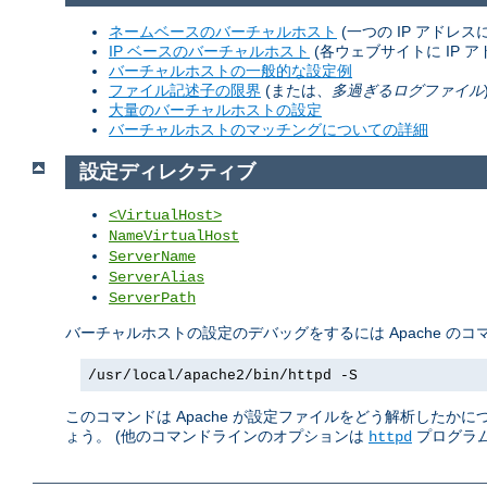
ネームベースのバーチャルホスト
(一つの IP アドレ
IP ベースのバーチャルホスト
(各ウェブサイトに IP ア
バーチャルホストの一般的な設定例
ファイル記述子の限界
(または、
多過ぎるログファイル
大量のバーチャルホストの設定
バーチャルホストのマッチングについての詳細
設定ディレクティブ
<VirtualHost>
NameVirtualHost
ServerName
ServerAlias
ServerPath
バーチャルホストの設定のデバッグをするには Apache の
/usr/local/apache2/bin/httpd -S
このコマンドは Apache が設定ファイルをどう解析したか
ょう。 (他のコマンドラインのオプションは
プログラム
httpd