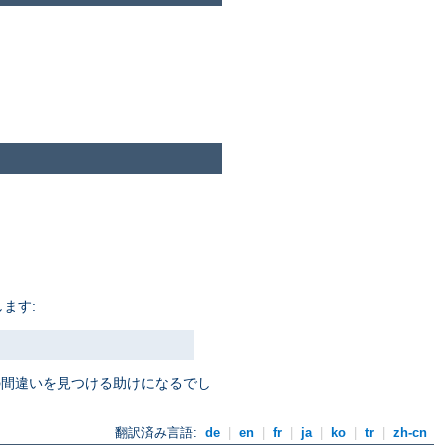
ます:
定の間違いを見つける助けになるでし
翻訳済み言語:
de
|
en
|
fr
|
ja
|
ko
|
tr
|
zh-cn