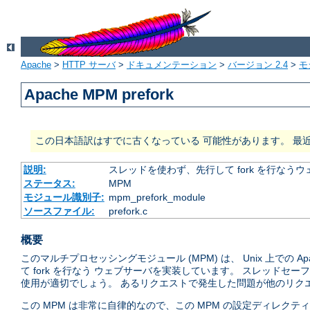
Apache
>
HTTP サーバ
>
ドキュメンテーション
>
バージョン 2.4
>
モ
Apache MPM prefork
この日本語訳はすでに古くなっている 可能性があります。 最
説明:
スレッドを使わず、先行して fork を行なう
ステータス:
MPM
モジュール識別子:
mpm_prefork_module
ソースファイル:
prefork.c
概要
このマルチプロセッシングモジュール (MPM) は、 Unix 上での
て fork を行なう ウェブサーバを実装しています。 スレッド
使用が適切でしょう。 あるリクエストで発生した問題が他のリクエ
この MPM は非常に自律的なので、この MPM の設定ディレク