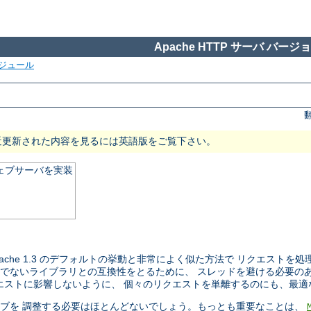
Apache HTTP サーバ バージョン
ジュール
近更新された内容を見るには英語版をご覧下さい。
ウェブサーバを実装
 Apache 1.3 のデフォルトの挙動と非常によく似た方法で リクエス
セーフでないライブラリとの互換性をとるために、 スレッドを避ける必要
ストに影響しないように、 個々のリクエストを単離するのにも、最適な 
ティブを 調整する必要はほとんどないでしょう。もっとも重要なことは、