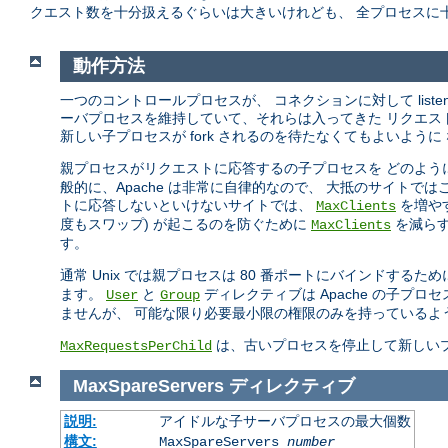
クエスト数を十分扱えるぐらいは大きいけれども、 全プロセスに
動作方法
一つのコントロールプロセスが、 コネクションに対して list
ーバプロセスを維持していて、それらは入ってきた リクエス
新しい子プロセスが fork されるのを待たなくてもよいように
親プロセスがリクエストに応答するの子プロセスを どのよう
般的に、Apache は非常に自律的なので、 大抵のサイトで
トに応答しないといけないサイトでは、
を増や
MaxClients
度もスワップ) が起こるのを防ぐために
を減らす
MaxClients
す。
通常 Unix では親プロセスは 80 番ポートにバインドするた
ます。
と
ディレクティブは Apache の子
User
Group
ませんが、 可能な限り必要最小限の権限のみを持っているよ
は、古いプロセスを停止して新しい
MaxRequestsPerChild
MaxSpareServers
ディレクティブ
説明:
アイドルな子サーバプロセスの最大個数
構文:
MaxSpareServers
number