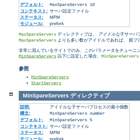
デフォルト:
MaxSpareServers 10
コンテキスト:
サーバ設定ファイル
ステータス:
MPM
モジュール:
prefork
ディレクティブは、
アイドルな
子サーバ
MaxSpareServers
よりも多い数がアイドルであれば、 親プロセ
MaxSpareServers
非常に混んでいるサイトでのみ、このパラメータをチューニン
以下に設定した場合、
MinSpareServers
MinSpareServers
参照
MinSpareServers
StartServers
MinSpareServers
ディレクティブ
説明:
アイドルな子サーバプロセスの最小個数
構文:
MinSpareServers
number
デフォルト:
MinSpareServers 5
コンテキスト:
サーバ設定ファイル
ステータス:
MPM
モジュール:
prefork