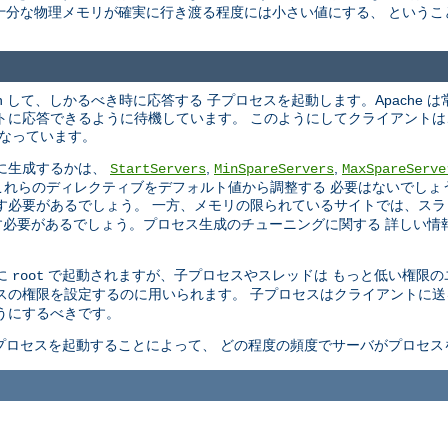
十分な物理メモリが確実に行き渡る程度には小さい値にする、 というこ
en して、しかるべき時に応答する 子プロセスを起動します。Apache 
トに応答できるように待機しています。 このようにしてクライアント
 なっています。
に生成するかは、
,
,
StartServers
MinSpareServers
MaxSpareServe
はこれらのディレクティブをデフォルト値から調整する 必要はないでしょう。
す必要があるでしょう。 一方、メモリの限られているサイトでは、スラ
必要があるでしょう。プロセス生成のチューニングに関する 詳しい情
めに
で起動されますが、子プロセスやスレッドは もっと低い権限のユー
root
プロセスの権限を設定するのに用いられます。 子プロセスはクライアントに
うにするべきです。
プロセスを起動することによって、 どの程度の頻度でサーバがプロセス