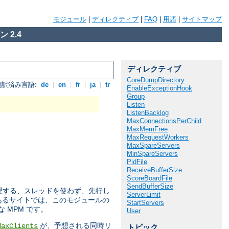
モジュール
|
ディレクティブ
|
FAQ
|
用語
|
サイトマップ
 2.4
ディレクティブ
CoreDumpDirectory
翻訳済み言語:
de
|
en
|
fr
|
ja
|
tr
EnableExceptionHook
Group
Listen
ListenBacklog
MaxConnectionsPerChild
MaxMemFree
MaxRequestWorkers
MaxSpareServers
MinSpareServers
PidFile
ReceiveBufferSize
ScoreBoardFile
SendBufferSize
トを処理する、スレッドを使わず、先行し
ServerLimit
のあるサイトでは、このモジュールの
StartServers
MPM です。
User
が、予想される同時リ
MaxClients
トピック