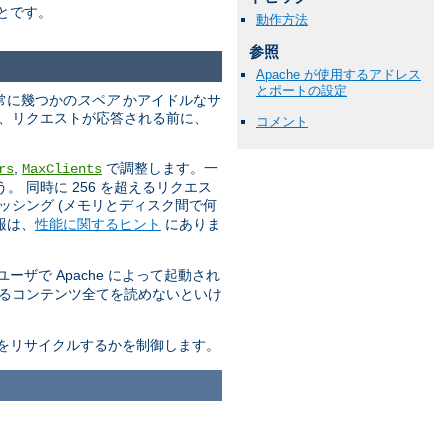
とです。
動作方法
参照
Apache が使用するアドレス
とポートの設定
は常に幾つかの
スペア
かアイドルなサ
は、リクエストが応答される前に、
コメント
,
で調整します。一
rs
MaxClients
 同時に 256 を超えるリクエス
ッシング (メモリとディスク間で何
報は、
性能に関するヒント
にありま
ザで Apache によって起動され
送るコンテンツ全てを読めないといけ
をリサイクルするかを制御します。