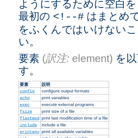
ようにするために空白を
最初の
はまとめ
<!--#
をふくんではいけないこ
い。
要素
(
訳注:
element)
を以
す。
要素
説明
configure output formats
config
print variables
echo
execute external programs
exec
print size of a file
fsize
print last modification time of a file
flastmod
include a file
include
print all available variables
printenv