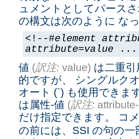
ュメントとしてパースさ
の構文は次のように なっ
<!--#
element
attrib
attribute
=
value
...
値
(
訳注:
value)
は二重引
的ですが、 シングルクオー
オート (`) も使用でき
は属性-値
(
訳注:
attribute
だけ指定できます。 コメ
の前には、SSI の句の