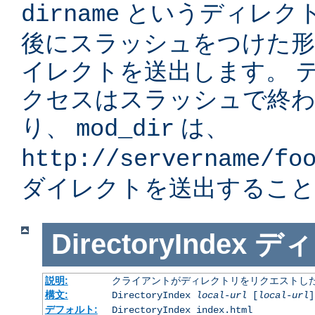
というディレク
dirname
後にスラッシュをつけた形」
イレクトを送出します。 
クセスはスラッシュで終
り、
は、
mod_dir
http://servername/fo
ダイレクトを送出すること
DirectoryIndex
ディ
説明:
クライアントがディレクトリをリクエストした
構文:
DirectoryIndex
local-url
[
local-url
]
デフォルト:
DirectoryIndex index.html