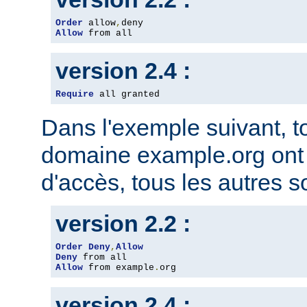
Order
 allow
,
Allow
 from all
version 2.4 :
Require
 all granted
Dans l'exemple suivant, t
domaine example.org ont l
d'accès, tous les autres so
version 2.2 :
Order
Deny
,
Allow
Deny
Allow
 from example
.
org
version 2.4 :