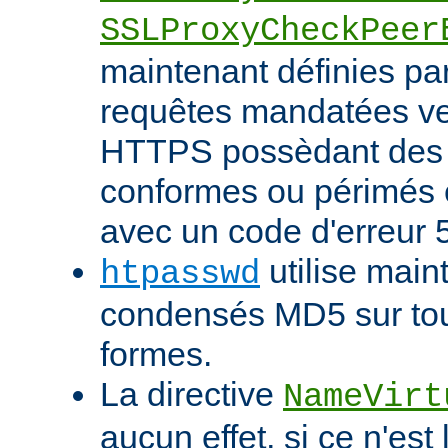
SSLProxyCheckPeer
maintenant définies par
requêtes mandatées ve
HTTPS possèdant des c
conformes ou périmés
avec un code d'erreur 
utilise main
htpasswd
condensés MD5 sur tout
formes.
La directive
NameVirt
aucun effet, si ce n'est