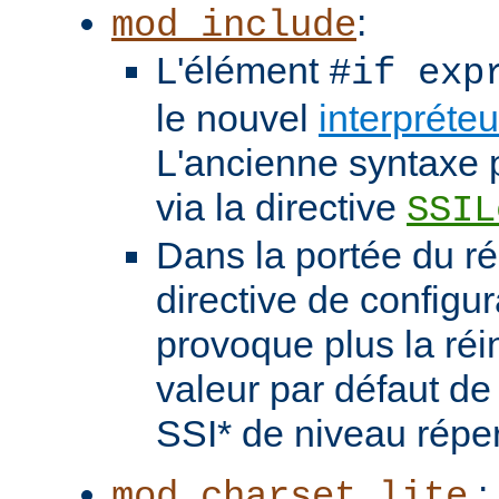
:
mod_include
L'élément
#if exp
le nouvel
interpréte
L'ancienne syntaxe p
via la directive
SSIL
Dans la portée du ré
directive de configu
provoque plus la réin
valeur par défaut de 
SSI* de niveau réper
: 
mod_charset_lite