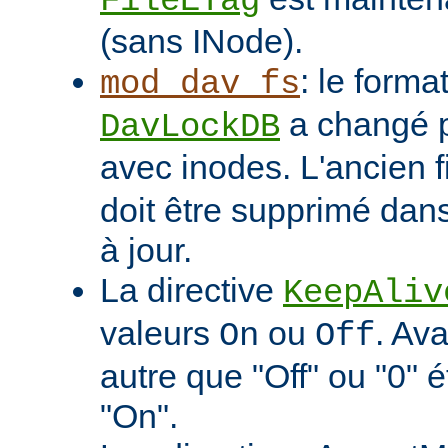
FileETag
(sans INode).
: le format
mod_dav_fs
a changé p
DavLockDB
avec inodes. L'ancien f
doit être supprimé dans
à jour.
La directive
KeepAliv
valeurs
ou
. Ava
On
Off
autre que "Off" ou "0" 
"On".