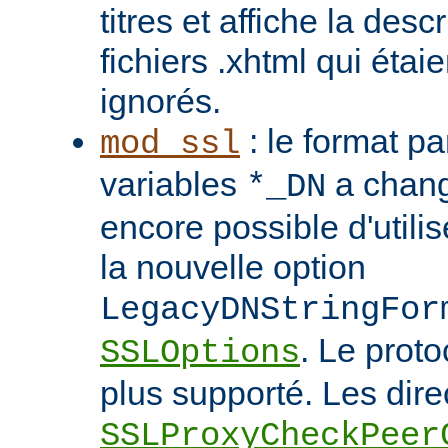
titres et affiche la desc
fichiers .xhtml qui étai
ignorés.
: le format pa
mod_ssl
variables
a chang
*_DN
encore possible d'utilis
la nouvelle option
LegacyDNStringFor
. Le prot
SSLOptions
plus supporté. Les dire
SSLProxyCheckPeer