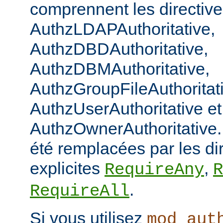
comprennent les directiv
AuthzLDAPAuthoritative,
AuthzDBDAuthoritative,
AuthzDBMAuthoritative,
AuthzGroupFileAuthoritat
AuthzUserAuthoritative et
AuthzOwnerAuthoritative. 
été remplacées par les di
explicites
,
RequireAny
R
.
RequireAll
Si vous utilisez
mod_aut