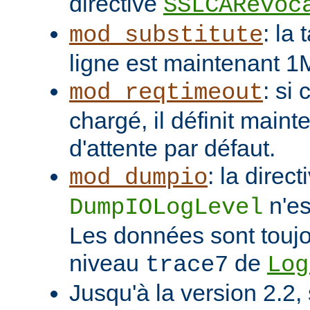
directive
SSLCARevoc
: la
mod_substitute
ligne est maintenant 1
: si
mod_reqtimeout
chargé, il définit main
d'attente par défaut.
: la direct
mod_dumpio
n'es
DumpIOLogLevel
Les données sont toujo
niveau
de
trace7
Log
Jusqu'à la version 2.2,