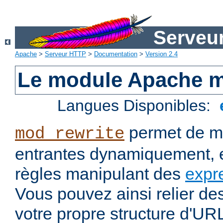
Serveu
Apache
>
Serveur HTTP
>
Documentation
>
Version 2.4
Le module Apache m
Langues Disponibles:
permet de mo
mod_rewrite
entrantes dynamiquement, e
règles manipulant des
expr
Vous pouvez ainsi relier de
votre propre structure d'U