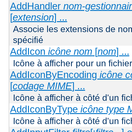
AddHandler
nom-gestionnai
[
extension
] ...
Associe les extensions de nom
spécifié
AddIcon
icône
nom
[
nom
] ...
Icône à afficher pour un fichi
AddIconByEncoding
icône
c
[
codage MIME
] ...
Icône à afficher à côté d'un f
AddIconByType
icône
type 
Icône à afficher à côté d'un f