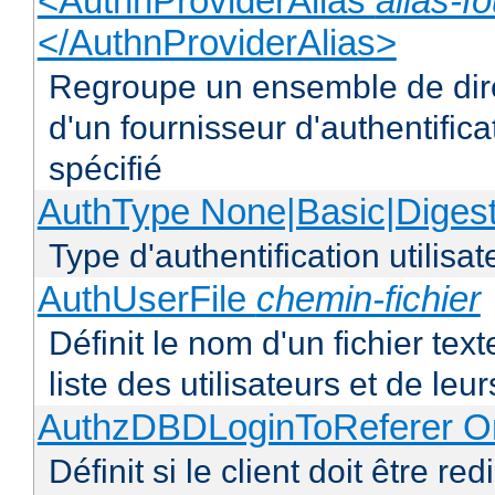
<AuthnProviderAlias
alias-f
</AuthnProviderAlias>
Regroupe un ensemble de dire
d'un fournisseur d'authentificat
spécifié
AuthType None|Basic|Diges
Type d'authentification utilisat
AuthUserFile
chemin-fichier
Définit le nom d'un fichier text
liste des utilisateurs et de le
AuthzDBDLoginToReferer O
Définit si le client doit être r