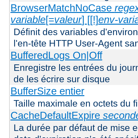
BrowserMatchNoCase
regex
variable
[=
valeur
] [[!]
env-vari
Définit des variables d'envir
l'en-tête HTTP User-Agent san
BufferedLogs On|Off
Enregistre les entrées du jo
de les écrire sur disque
BufferSize entier
Taille maximale en octets du f
CacheDefaultExpire
second
La durée par défaut de mise 