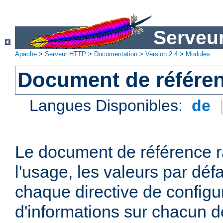
Serveu
Apache
>
Serveur HTTP
>
Documentation
>
Version 2.4
>
Modules
Document de référen
Langues Disponibles:
de
Le document de référence r
l'usage, les valeurs par défa
chaque directive de configu
d'informations sur chacun d