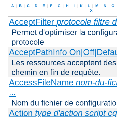
A
|
B
|
C
|
D
|
E
|
F
|
G
|
H
|
I
|
K
|
L
|
M
|
N
|
O
X
AcceptFilter
protocole
filtre
Permet d'optimiser la configur
protocole
AcceptPathInfo On|Off|Defau
Les ressources acceptent des
chemin en fin de requête.
AccessFileName
nom-du-fic
...
Nom du fichier de configuratio
Action
type d'action
script cg