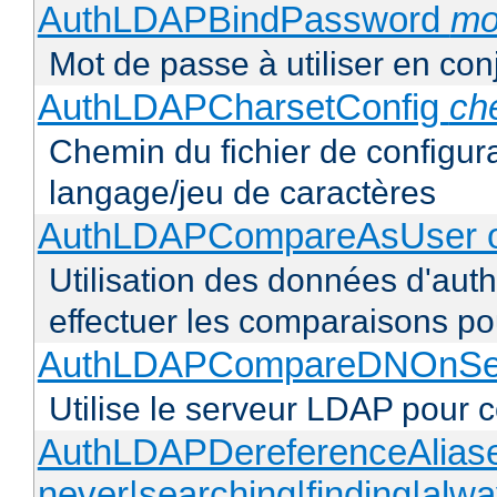
AuthLDAPBindPassword
mo
Mot de passe à utiliser en co
AuthLDAPCharsetConfig
ch
Chemin du fichier de configur
langage/jeu de caractères
AuthLDAPCompareAsUser o
Utilisation des données d'authe
effectuer les comparaisons pour
AuthLDAPCompareDNOnServ
Utilise le serveur LDAP pour
AuthLDAPDereferenceAlias
never|searching|finding|alw