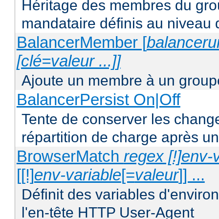
Héritage des membres du grou
mandataire définis au niveau 
BalancerMember [
balancerur
[clé=valeur ...]]
Ajoute un membre à un groupe
BalancerPersist On|Off
Tente de conserver les change
répartition de charge après u
BrowserMatch
regex [!]env-
[[!]
env-variable
[=
valeur
]] ...
Définit des variables d'envir
l'en-tête HTTP User-Agent