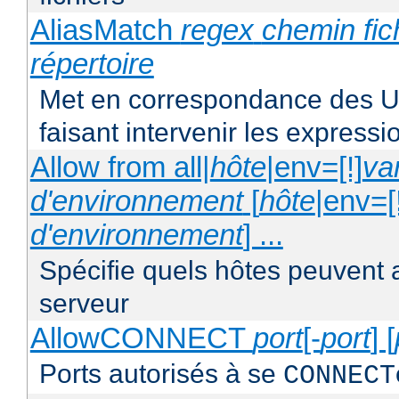
AliasMatch
regex
chemin fic
répertoire
Met en correspondance des UR
faisant intervenir les expressi
Allow from all|
hôte
|env=[!]
va
d'environnement
[
hôte
|env=[
d'environnement
] ...
Spécifie quels hôtes peuvent 
serveur
AllowCONNECT
port
[-
port
] [
Ports autorisés à se
CONNECT