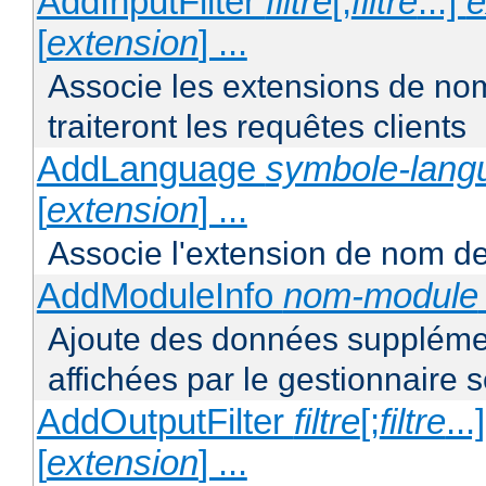
AddInputFilter
filtre
[;
filtre
...]
e
[
extension
] ...
Associe les extensions de noms
traiteront les requêtes clients
AddLanguage
symbole-lang
[
extension
] ...
Associe l'extension de nom de 
AddModuleInfo
nom-module
Ajoute des données supplémen
affichées par le gestionnaire s
AddOutputFilter
filtre
[;
filtre
...
[
extension
] ...