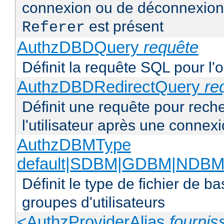
connexion ou de déconnexion 
est présent
Referer
AuthzDBDQuery
requête
Définit la requête SQL pour l'
AuthzDBDRedirectQuery
re
Définit une requête pour reche
l'utilisateur après une connex
AuthzDBMType
default|SDBM|GDBM|NDBM
Définit le type de fichier de 
groupes d'utilisateurs
<AuthzProviderAlias
fournis