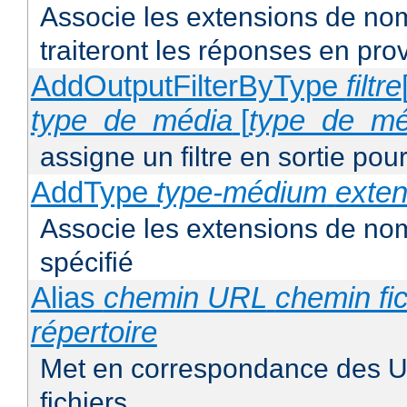
Associe les extensions de noms
traiteront les réponses en pr
AddOutputFilterByType
filtre
type_de_média
[
type_de_mé
assigne un filtre en sortie pou
AddType
type-médium
exten
Associe les extensions de nom
spécifié
Alias
chemin URL
chemin fic
répertoire
Met en correspondance des 
fichiers