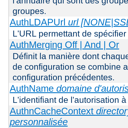
l'annuaire qui sont des group
groupes.
AuthLDAPUrl
url [NONE|S
L'URL permettant de spécifie
AuthMerging Off | And | Or
Définit la manière dont chaque
de configuration se combine a
configuration précédentes.
AuthName
domaine d'autoris
L'identifiant de l'autorisation 
AuthnCacheContext
directo
personnalisée