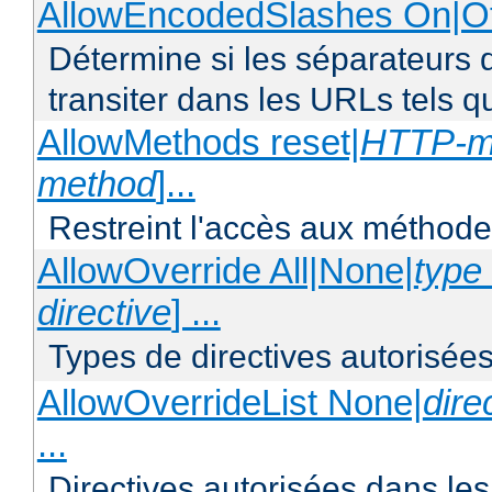
AllowEncodedSlashes On|O
Détermine si les séparateurs 
transiter dans les URLs tels q
AllowMethods reset|
HTTP-m
method
]...
Restreint l'accès aux méthod
AllowOverride All|None|
type 
directive
] ...
Types de directives autorisées
AllowOverrideList None|
dire
...
Directives autorisées dans les