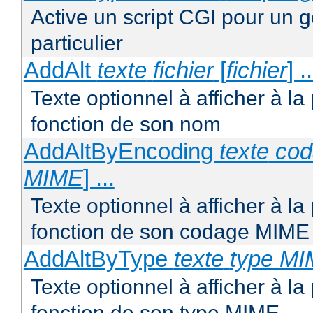
Active un script CGI pour un 
particulier
AddAlt
texte
fichier
[
fichier
] ..
Texte optionnel à afficher à la
fonction de son nom
AddAltByEncoding
texte
co
MIME
] ...
Texte optionnel à afficher à la
fonction de son codage MIME
AddAltByType
texte
type M
Texte optionnel à afficher à la
fonction de son type MIME