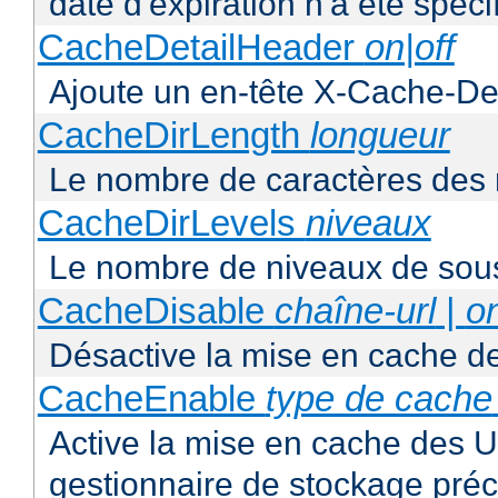
date d'expiration n'a été spéci
CacheDetailHeader
on|off
Ajoute un en-tête X-Cache-Det
CacheDirLength
longueur
Le nombre de caractères des 
CacheDirLevels
niveaux
Le nombre de niveaux de sous
CacheDisable
chaîne-url
|
o
Désactive la mise en cache d
CacheEnable
type de cache
Active la mise en cache des UR
gestionnaire de stockage préc