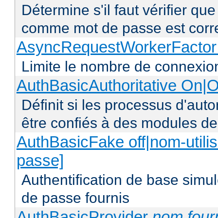
Détermine s'il faut vérifier qu
comme mot de passe est corr
AsyncRequestWorkerFacto
Limite le nombre de connexio
AuthBasicAuthoritative On|O
Définit si les processus d'auto
être confiés à des modules de
AuthBasicFake off|nom-utilis
passe]
Authentification de base simul
de passe fournis
AuthBasicProvider
nom four