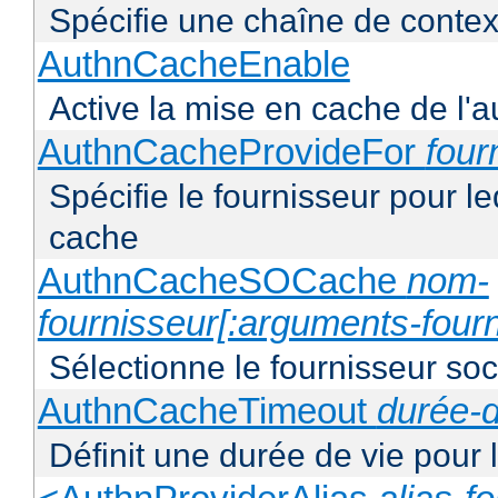
Spécifie une chaîne de context
AuthnCacheEnable
Active la mise en cache de l'au
AuthnCacheProvideFor
four
Spécifie le fournisseur pour l
cache
AuthnCacheSOCache
nom-
fournisseur[:arguments-fourn
Sélectionne le fournisseur soca
AuthnCacheTimeout
durée-d
Définit une durée de vie pour